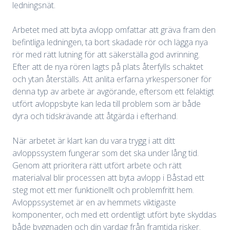
ledningsnät.
Arbetet med att byta avlopp omfattar att gräva fram den
befintliga ledningen, ta bort skadade rör och lägga nya
rör med rätt lutning för att säkerställa god avrinning.
Efter att de nya rören lagts på plats återfylls schaktet
och ytan återställs. Att anlita erfarna yrkespersoner för
denna typ av arbete är avgörande, eftersom ett felaktigt
utfört avloppsbyte kan leda till problem som är både
dyra och tidskrävande att åtgärda i efterhand.
När arbetet är klart kan du vara trygg i att ditt
avloppssystem fungerar som det ska under lång tid.
Genom att prioritera rätt utfört arbete och rätt
materialval blir processen att byta avlopp i Båstad ett
steg mot ett mer funktionellt och problemfritt hem.
Avloppssystemet är en av hemmets viktigaste
komponenter, och med ett ordentligt utfört byte skyddas
både byggnaden och din vardag från framtida risker.