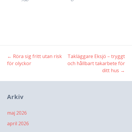
←
Röra sig fritt utan risk
Takläggare Eksjö – tryggt
Inläggsnavigering
för olyckor
och hållbart takarbete för
ditt hus
→
Arkiv
maj 2026
april 2026