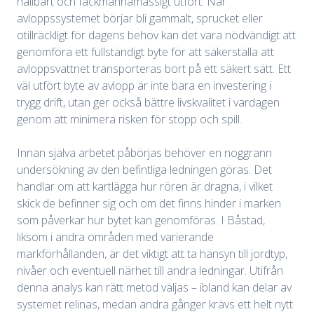
hållbart och fackmannamässigt utfört. När
avloppssystemet börjar bli gammalt, sprucket eller
otillräckligt för dagens behov kan det vara nödvändigt att
genomföra ett fullständigt byte för att säkerställa att
avloppsvattnet transporteras bort på ett säkert sätt. Ett
väl utfört byte av avlopp är inte bara en investering i
trygg drift, utan ger också bättre livskvalitet i vardagen
genom att minimera risken för stopp och spill.
Innan själva arbetet påbörjas behöver en noggrann
undersökning av den befintliga ledningen göras. Det
handlar om att kartlägga hur rören är dragna, i vilket
skick de befinner sig och om det finns hinder i marken
som påverkar hur bytet kan genomföras. I Båstad,
liksom i andra områden med varierande
markförhållanden, är det viktigt att ta hänsyn till jordtyp,
nivåer och eventuell närhet till andra ledningar. Utifrån
denna analys kan rätt metod väljas – ibland kan delar av
systemet relinas, medan andra gånger krävs ett helt nytt