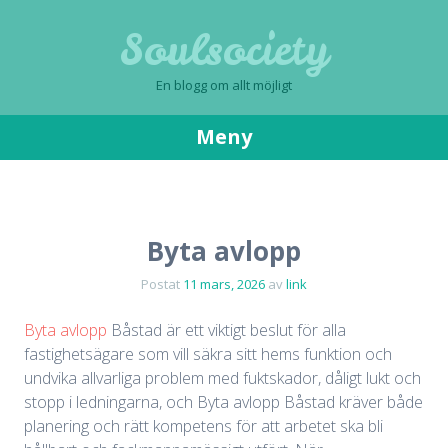
Soulsociety
En blogg om allt möjligt
Meny
Gå
till
innehåll
Byta avlopp
Postat
11 mars, 2026
av
link
Byta avlopp
Båstad är ett viktigt beslut för alla
fastighetsägare som vill säkra sitt hems funktion och
undvika allvarliga problem med fuktskador, dåligt lukt och
stopp i ledningarna, och Byta avlopp Båstad kräver både
planering och rätt kompetens för att arbetet ska bli